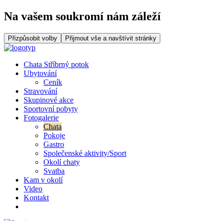
Na vašem soukromí nám záleží
Chata Stříbrný potok
Ubytování
Ceník
Stravování
Skupinové akce
Sportovní pobyty
Fotogalerie
Chata
Pokoje
Gastro
Společenské aktivity/Sport
Okolí chaty
Svatba
Kam v okolí
Video
Kontakt