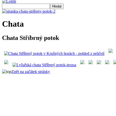
Chata
Chata Stříbrný potok
Zpět na začátek stránky
Rezervace
+420 604 415 686
Po - Pá: 8:00 – 20:00
So - Ne: 8:00 – 15:00
objednavky@chatastribrnypotok.eu