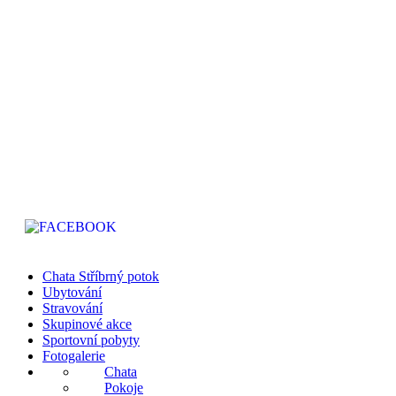
Chata Stříbrný Potok
Stříbrná č.ev.717
Kraslice
GPS: 50.350636N, 12.520289E
Chata Stříbrný potok
Ubytování
Stravování
Skupinové akce
Sportovní pobyty
Fotogalerie
Chata
Pokoje